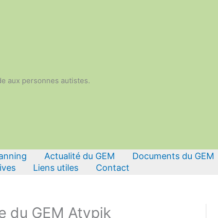
de aux personnes autistes.
lanning
Actualité du GEM
Documents du GEM
ives
Liens utiles
Contact
te du GEM Atypik