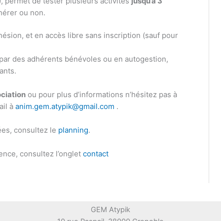
e
, permet de tester ​plusieurs activités
jusqu’à 3
hérer ou non.
dhésion, et en accès libre sans inscription (sauf pour
 par des adhérents bénévoles ou en autogestion,
ants.
ociation
ou pour plus d’informations n’hésitez pas à
ail à
anim.gem.atypik@gmail.com
.
ées, consultez le
planning
.
ence, consultez l’onglet
contact
GEM Atypik