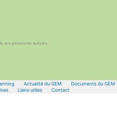
de aux personnes autistes.
lanning
Actualité du GEM
Documents du GEM
ives
Liens utiles
Contact