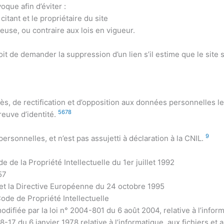
que afin d’éviter :
citant et le propriétaire du site
euse, ou contraire aux lois en vigueur.
roit de demander la suppression d’un lien s’il estime que le site
ccès, de rectification et d’opposition aux données personnelles
5
6
7
8
euve d’identité.
9
personnelles, et n’est pas assujetti à déclaration à la CNIL.
e de la Propriété Intellectuelle du 1er juillet 1992
57
 et la Directive Européenne du 24 octobre 1995
Code de Propriété Intellectuelle
odifiée par la loi n° 2004-801 du 6 août 2004, relative à l’inform
78-17 du 6 janvier 1978 relative à l’informatique, aux fichiers et 