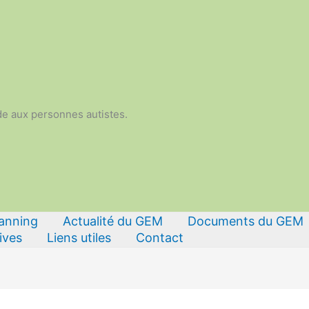
de aux personnes autistes.
lanning
Actualité du GEM
Documents du GEM
ives
Liens utiles
Contact